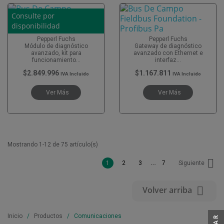
Consulte por
disponibilidad
Pepperl Fuchs
Pepperl Fuchs
Módulo de diagnóstico
Gateway de diagnóstico
avanzado, kit para
avanzado con Ethernet e
funcionamiento...
interfaz...
$2.849.996
$1.167.811
IVA Incluido
IVA Incluido
Ver Más
Ver Más
Mostrando 1-12 de 75 artículo(s)

…
1
2
3
7
Siguiente

Volver arriba
Inicio
Productos
Comunicaciones