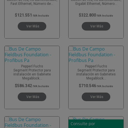
Fast Ethernet, Número de...
Gigabit Ethernet, Número...
$121.551
$322.800
IVA Incluido
IVA Incluido
Ver Más
Ver Más
Pepperl Fuchs
Pepperl Fuchs
Segment Protector para
Segment Protector para
instalación en Gabinete
instalación en Gabinetes
Megablock...
Megablock...
$586.342
$710.546
IVA Incluido
IVA Incluido
Ver Más
Ver Más
Consulte por