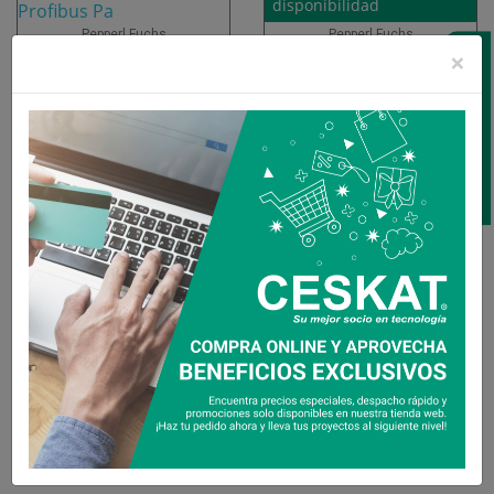
disponibilidad
Pepperl Fuchs
Pepperl Fuchs
Segment Protector para
Fuente de alimentación fieldbus
×
CONTÁCTANOS
instalación en Gabinete,
power Hub HCD2-FBPS-1.500
Megablock...
$829.757
$860.268
IVA Incluido
IVA Incluido
Ver Más
Ver Más
Consulte por
Consulte por
disponibilidad
disponibilidad
Pepperl Fuchs
Placa madre compacta, fieldbus
Pepperl Fuchs
power hub MBHC-FB-4
Módulo de diagnóstico
avanzado, fieldbus power Hub
HD2-DM-A
$532.065
IVA Incluido
$1.700.957
IVA Incluido
Ver Más
Ver Más