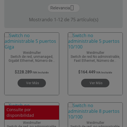

Relevancia
Mostrando 1-12 de 75 artículo(s)
Weidmuller
Weidmuller
Switch de red, unmanaged,
Switch de red No administrable,
Gigabit Ethernet, Número de...
Fast Ethernet, Número de...
$228.289
$164.449
IVA Incluido
IVA Incluido
Ver Más
Ver Más
Consulte por
disponibilidad
Weidmuller
Weidmuller
Switch de red, no administrable,
Switch de red, no administrable,