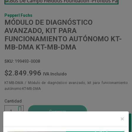
Pepperl Fuchs
MÓDULO DE DIAGNÓSTICO
AVANZADO, KIT PARA
FUNCIONAMIENTO AUTÓNOMO KT-
MB-DMA KT-MB-DMA
SKU:
199493-0008
$2.849.996
IVA Incluido
KT-MB-DMA / Módulo de diagnóstico avanzado, kit para funcionamiento
autónomo KT-MB-DMA
Cantidad
Comprar
×
Cotizar