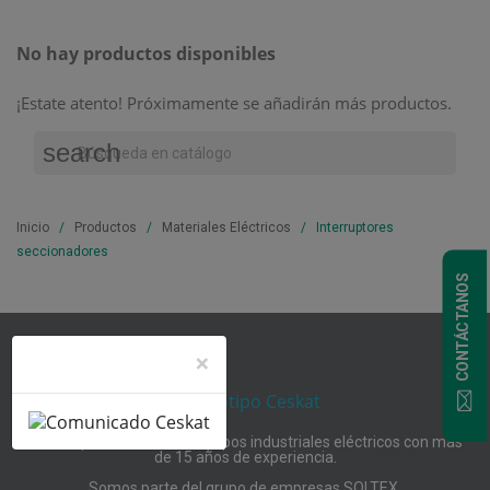
No hay productos disponibles
¡Estate atento! Próximamente se añadirán más productos.
search
Inicio
Productos
Materiales Eléctricos
Interruptores
seccionadores
CONTÁCTANOS
×
Somos proveedores de equipos industriales eléctricos con más
de 15 años de experiencia.
Somos parte del grupo de empresas SOLTEX.