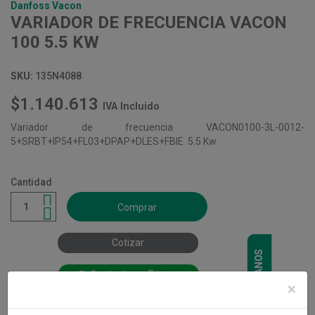
Danfoss Vacon
VARIADOR DE FRECUENCIA VACON
100 5.5 KW
SKU:
135N4088
$1.140.613
IVA Incluido
Variador de frecuencia VACON0100-3L-0012-
5+SRBT+IP54+FL03+DPAP+DLES+FBIE 5.5 Kw
Cantidad
Comprar
Cotizar
CONTÁCTANOS
Contacta un Experto
×

Stock Disponible