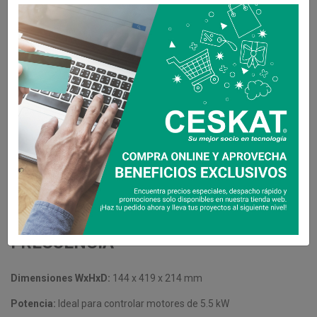
Compartir
Descripción
Detalles del producto
DESCRIPCIÓN DEL VARIADOR DE
FRECUENCIA
Dimensiones WxHxD:
144 x 419 x 214 mm
Potencia:
Ideal para controlar motores de 5.5 kW