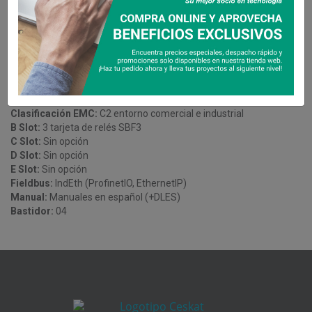
VACON 100 Industrial
Tensión:
380-500 V CA
Corriente:
9 amp.
Protección:
IP54
Teclado gráfico:
MK01
Clasificación EMC:
C2 entorno comercial e industrial
B Slot:
3 tarjeta de relés SBF3
C Slot:
Sin opción
D Slot:
Sin opción
E Slot:
Sin opción
Fieldbus:
IndEth (ProfinetIO, EthernetIP)
Manual:
Manuales en español (+DLES)
Bastidor:
04