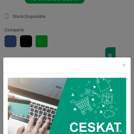

Stock Disponible
Compartir
CONTÁCTANOS
×
Descripción
Detalles del producto
DESCRIPCIÓN DEL VARIADOR DE
FRECUENCIA
Dimensiones:
128 x 328 x 190 mm