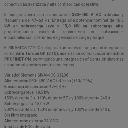
conectividad avanzada y alta confiabilidad operativa.
El equipo opera con alimentación
380–480 V AC trifásica
y
frecuencia de
47–63 Hz
. Entrega una potencia nominal de
18,5
kW en sobrecarga leve
y
15,0 kW en sobrecarga alta
,
proporcionando excelente rendimiento en aplicaciones
industriales con diferentes exigencias de carga y torque.
El SINAMICS G120C incorpora funciones de seguridad integradas
como
Safe Torque Off (STO)
, además de comunicación industrial
PROFINET-PN
, permitiendo una integración eficiente en sistemas
de automatización y control modernos.
Variador Siemens SINAMICS G120C
Alimentación 380–480 V AC trifásica (+10/-20%)
Frecuencia de operación 47–63 Hz
Sobrecarga leve: 18,5 kW
150% durante 3 s, 110% durante 57 s y 100% durante 240 s
Sobrecarga alta: 15,0 kW
200% durante 3 s, 150% durante 57 s y 100% durante 240 s
Sin filtro integrado
Alimentación externa 24 V DC
Interfaz de E/S integrada: