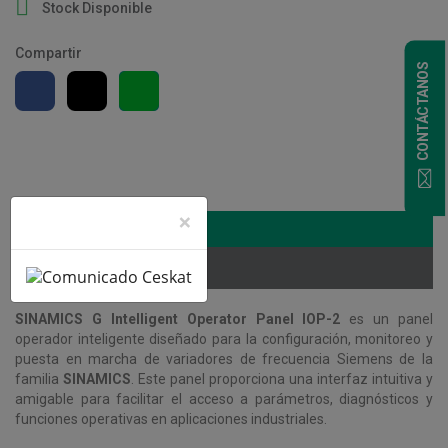

Stock Disponible
Compartir
CONTÁCTANOS
×
Descripción
Detalles del producto
SINAMICS G Intelligent Operator Panel IOP-2
es un panel
operador inteligente diseñado para la configuración, monitoreo y
puesta en marcha de variadores de frecuencia Siemens de la
familia
SINAMICS
. Este panel proporciona una interfaz intuitiva y
amigable para facilitar el acceso a parámetros, diagnósticos y
funciones operativas en aplicaciones industriales.