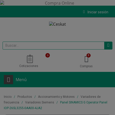
Iniciar sesión
0
Cotizaciones
Compras
Menú
Inicio
Productos
Accionamiento y Motores
Variadores de
frecuencia
Variadores Siemens
Panel SINAMICS G Operator Panel
IOP-26SL3255-0AA00-4JA2