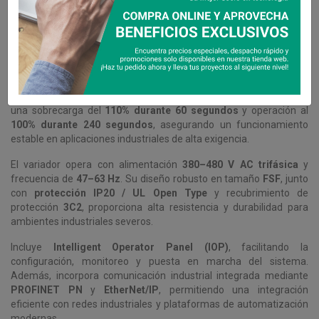
Detalles del producto
Siemens SINAMICS G120X
es un variador de frecuencia industrial
de alto rendimiento, diseñado para aplicaciones de bombeo,
ventilación, HVAC y automatización industrial que requieren
máxima eficiencia energética, confiabilidad y control preciso. Este
equipo entrega una
potencia asignada de 110 kW
, soportando
una sobrecarga del
110% durante 60 segundos
y operación al
100% durante 240 segundos
, asegurando un funcionamiento
estable en aplicaciones industriales de alta exigencia.
El variador opera con alimentación
380–480 V AC trifásica
y
frecuencia de
47–63 Hz
. Su diseño robusto en tamaño
FSF
, junto
con
protección IP20 / UL Open Type
y recubrimiento de
protección
3C2
, proporciona alta resistencia y durabilidad para
ambientes industriales severos.
Incluye
Intelligent Operator Panel (IOP)
, facilitando la
configuración, monitoreo y puesta en marcha del sistema.
Además, incorpora comunicación industrial integrada mediante
PROFINET PN
y
EtherNet/IP
, permitiendo una integración
eficiente con redes industriales y plataformas de automatización
modernas.