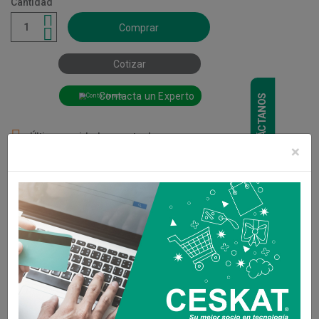
Cantidad
Comprar
Cotizar
Contacta un Experto
CONTÁCTANOS

Últimas unidades en stock
×
Compartir
Descripción