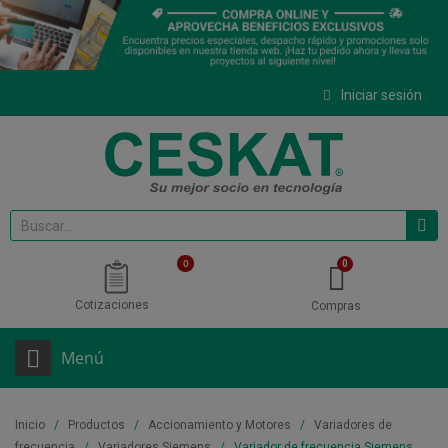
Iniciar sesión
0
Cotizaciones
Compras
Menú
Inicio
Productos
Accionamiento y Motores
Variadores de
frecuencia
Variadores Siemens
Variador de frecuencia Siemens