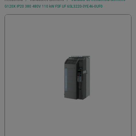
G120X IP20 380 480V 110 kW FSF UF 6SL3220-3YE46-0UF0