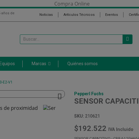
5 años de
Noticias
Artículos Técnicos
Eventos
Certif
 Equipos
Marcas
Quiénes somos
0-E2-V1
Pepperl Fuchs

SENSOR CAPACITI
SKU:
210621
$192.522
IVA Incluido
SENSOR CAPACITIVO - CBB4-12GH60-