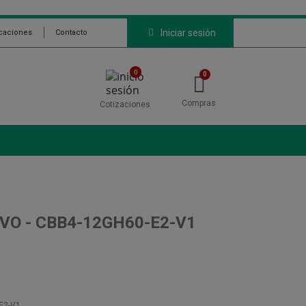
Iniciar sesión
icaciones
Contacto
0
Compras
Cotizaciones
VO - CBB4-12GH60-E2-V1
E2-V1