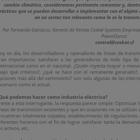
cambio climático, consideramos pertinente comentar y, dentro
rácticas que se pueden desarrollar e implementar con el objeto 
en un sector tan relevante como lo es la transmi
Por Fernando Gariazzo, Gerente de Ventas Ceskat Systems Empresa
PowerDonut.
central@ceskat.cl
oy en día, los desarrolladores y operadores de líneas de transm
ran importancia: satisfacer a las generadoras de todo tipo de
nternacional como en el nacional. ¿Quién inyecta mayor o menor c
bajo qué criterios?, ¿qué se hace con el remanente generado?,
pciones más allá del vertimiento? son solo algunas de las interr
scenario como el actual.
Qué podemos hacer como industria eléctrica?
rente a esta interrogante, la respuesta parece simple: Optimizar 
íneas de transmisión existentes y que en ocasiones no se utilizan
ncuentran totalmente copadas; establecimiento de regulaciones a
iferentes horarios con el fin de lograr satisfacer tanto la deman
os activos, etc.