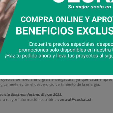
onductor, voltaje y corriente, como también las variables ambie
acer frente a los distintos factores a los cuales se ve expuesta un
llo, y de acuerdo a las nuevas normativas y requerimientos int
ños no exigía mayor importancia ni conocimiento es ahora prá
ine Rating”, balanceo dinámico de línea), cuyo objetivo final 
nergía en redes de transmisión eléctrica en función de las variabl
na de las razones para la utilización de esta tecnología es la flex
omo la facilidad de instalación, los nuevos rangos de operación 
nidades tipo PowerDonut (50 A), la redundancia crítica en la tran
nformación en diferentes protocolos de comunicación (como, po
lgunos.
a tendencia mundial indica que para lograr éxito en el desa
ransmisión de energía eléctrica, la información que se pueda 
royectos de mediana o gran envergadura, ya que cada empresa
ógicamente evitar el desperdicio vertimiento de la energía.
evista Electroindustria, Marzo 2023.
ara mayor información escribir a
central@ceskat.cl