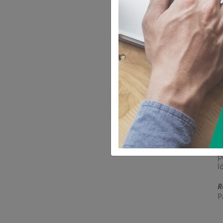
c
h
e
a
L
e
U
c
u
i
a
L
t
p
l
R
P