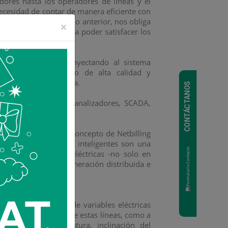
adores hasta los operadores de líneas y el
necesidad de contar de manera eficiente con
 de decisiones. Todo lo anterior, nos obliga
×
rmación certera para poder satisfacer los
itentes que están inyectando al sistema
 instalar equipamiento de alta calidad y
 transmisión de energía.
CONTÁCTANOS
tales como sensores, analizadores, SCADA,
o nacional.
o que se refiere al concepto de Netbilling
 medidores eléctricos inteligentes son una
visión a las redes eléctricas -no solo en
s, con fuentes de generación distribuida e
uipos de medición de variables eléctricas
 tanto a los dueños de estas líneas, como a
nsores de temperatura, inclinación del