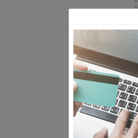
P
C
d
a
r
L
i
c
P
e
D
e
r
t
i
L
A
i
l