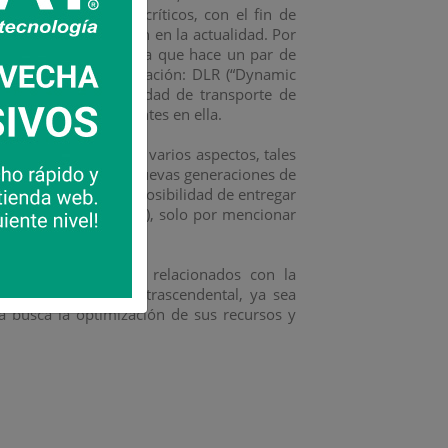
ntales en tendidos críticos, con el fin de
a línea de transmisión en la actualidad. Por
ernacionales, una sigla que hace un par de
cticamente una obligación: DLR (“Dynamic
es aumentar la capacidad de transporte de
es ambientales presentes en ella.
ibilidad que otorga en varios aspectos, tales
que presentarán las nuevas generaciones de
smisión de datos, la posibilidad de entregar
r ejemplo, IEC 61850), solo por mencionar
rrollo de proyectos relacionados con la
obtener de estas es trascendental, ya sea
 busca la optimización de sus recursos y