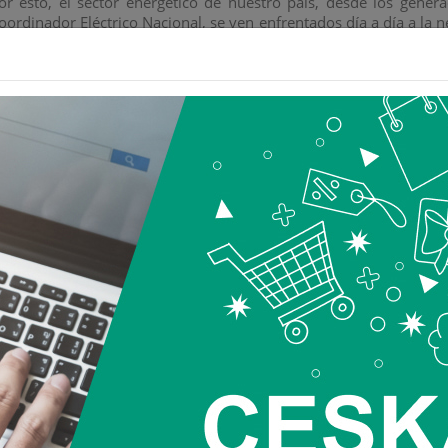
or esto, el sector energético de nuestro país, desde los gener
oordinador Eléctrico Nacional, se ven enfrentados día a día a la 
atos específicos, instantáneos, oportunos y precisos para la toma
 contar con sistemas de comunicación robustos que provean info
equerimientos e intereses de los distintos actores involucrados.
a gran presencia de proyectos de energías renovables interm
nterconectado (solar, eólica, etc.) implican la necesidad de
onfiabilidad, para utilizarlos en la supervisión de los sistemas de
or esto, fabricantes internacionales están ofreciendo equipos 
ntre otros, para cumplir con las necesidades del mercado eléctric
e hecho, y haciendo un paralelo a una escala más doméstica, en l
n la distribución en redes locales, hoy en día la utilización de
ealidad, permitiendo hoy por hoy nuevas alternativas de super
ransmisión, sino también en distribución-, cada día más dinámica
ntermitente en una amplia área geográfica.
a importancia de DLR
fortunadamente, el sector energético nacional ya cuenta con eq
nstalados, funcionando y trabajando en la entrega de información
os organismos reguladores. Podemos destacar hoy en día se