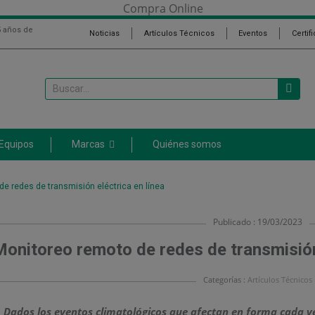
5 años de
Noticias
Artículos Técnicos
Eventos
Certif
 Equipos
Marcas
Quiénes somos
e redes de transmisión eléctrica en línea
Publicado : 19/03/2023
Monitoreo remoto de redes de transmisión 
Categorías :
Artículos Técnicos
Dados los eventos climatológicos que afectan en forma cada v