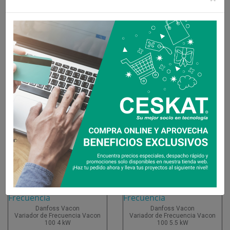
$499.095
$1.021.759
IVA Incluido
IVA Incluido
Ver Más
Ver Más
Danfoss Vacon
Danfoss Vacon
Variador de Frecuencia Vacon20
Variador de Frecuencia Vacon
18.5 kW
100 3 kW
$1.128.510
$842.397
IVA Incluido
IVA Incluido
Ver Más
Ver Más
Danfoss Vacon
Danfoss Vacon
Variador de Frecuencia Vacon
Variador de Frecuencia Vacon
100 4 kW
100 5.5 kW