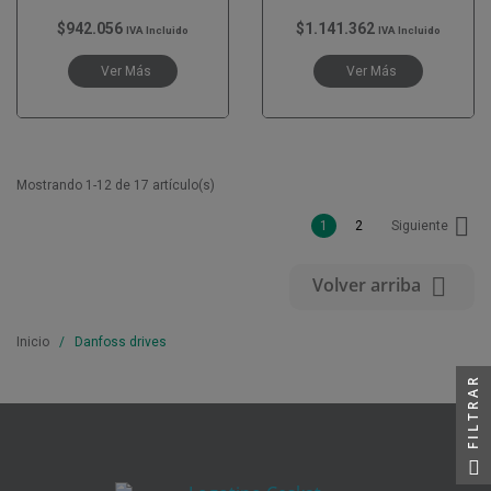
$942.056
$1.141.362
IVA Incluido
IVA Incluido
Ver Más
Ver Más
Mostrando 1-12 de 17 artículo(s)

1
2
Siguiente

Volver arriba
Inicio
Danfoss drives
FILTRAR